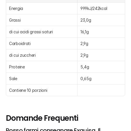
Energia
999kJ/242kcal
Grassi
23,0g
di cui acidi grassi saturi
16,1g
Carboidrati
2,9g
di cui zuccheri
2,9g
Proteine
5,4g
Sale
0,65g
Contiene 10 porzioni
Domande Frequenti
Posso farmi consegnare Exquisa, Il 