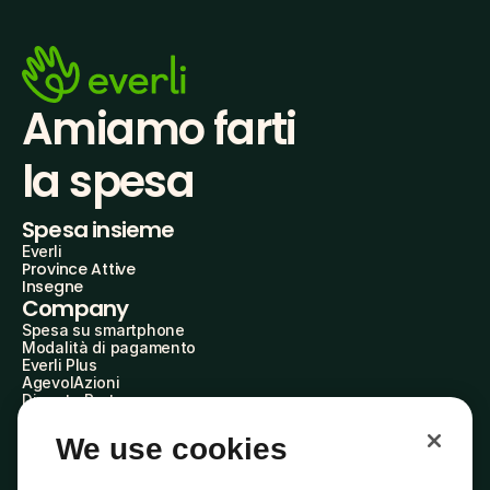
Amiamo farti
la spesa
Spesa insieme
Everli
Province Attive
Insegne
Company
Spesa su smartphone
Modalità di pagamento
Everli Plus
AgevolAzioni
Diventa Partner
Advertise with Us
Everli Shoppers
We use cookies
About Us
Scopri chi siamo