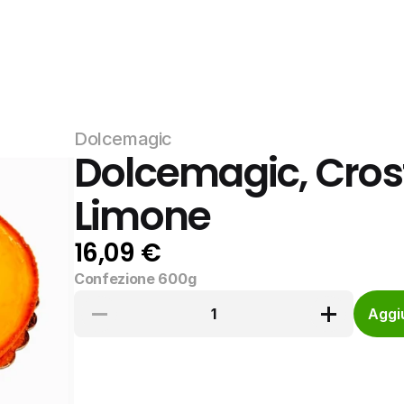
Dolcemagic
Dolcemagic, Cros
Limone
16,09 €
Confezione 600g
1
Aggiu