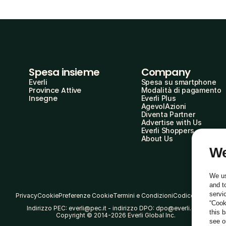
Spesa insieme
Company
Everli
Spesa su smartphone
Province Attive
Modalità di pagamento
Insegne
Everli Plus
AgevolAzioni
Diventa Partner
Advertise with Us
Everli Shoppers
About Us
We
We us
and t
servi
Privacy
Cookie
Preferenze Cookie
Termini e Condizioni
Codice Etico
“Cook
Indirizzo PEC: everli@pec.it - indirizzo DPO: dpo@everli.com
this 
Copyright © 2014-2026 Everli Global Inc.
see 