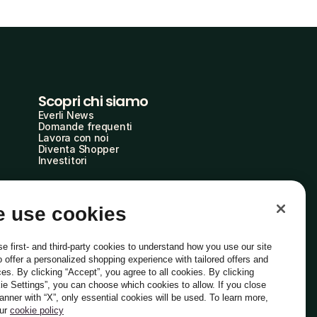
Scopri chi siamo
Everli News
Domande frequenti
Lavora con noi
Diventa Shopper
Investitori
 use cookies
e first- and third-party cookies to understand how you use our site
o offer a personalized shopping experience with tailored offers and
ces. By clicking “Accept”, you agree to all cookies. By clicking
ie Settings”, you can choose which cookies to allow. If you close
Italiano
banner with “X”, only essential cookies will be used. To learn more,
our
cookie policy