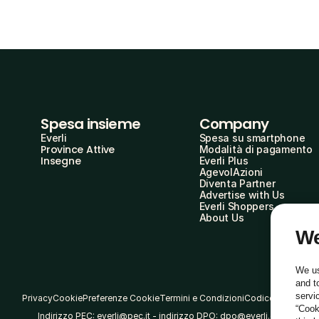
Spesa insieme
Company
Everli
Spesa su smartphone
Province Attive
Modalità di pagamento
Insegne
Everli Plus
AgevolAzioni
Diventa Partner
Advertise with Us
Everli Shoppers
About Us
We
We us
and t
servi
Privacy
Cookie
Preferenze Cookie
Termini e Condizioni
Codice Etico
“Cook
Indirizzo PEC: everli@pec.it - indirizzo DPO: dpo@everli.com