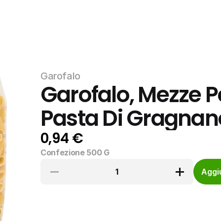
Garofalo
Garofalo, Mezze P
Pasta Di Gragnan
0,94 €
Confezione 500 G
1
Aggiu