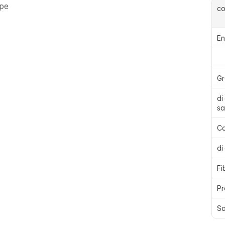
ape
c
En
Gr
di
sa
Ca
di
Fi
Pr
Sa