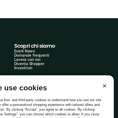
Scopri chi siamo
Everli News
Domande frequenti
Lavora con noi
Diventa Shopper
Investitori
 use cookies
e first- and third-party cookies to understand how you use our site
o offer a personalized shopping experience with tailored offers and
ces. By clicking “Accept”, you agree to all cookies. By clicking
ie Settings”, you can choose which cookies to allow. If you close