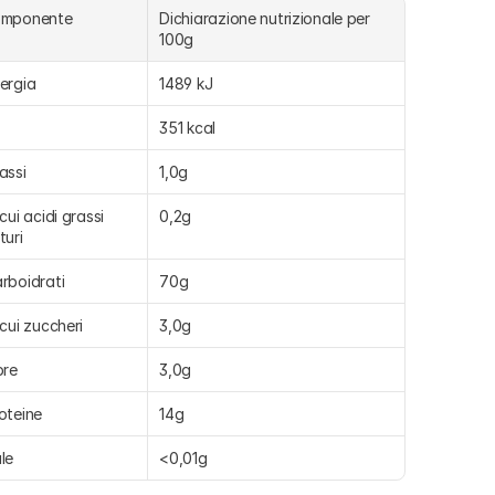
omponente
Dichiarazione nutrizionale per 
100g
ergia
1489 kJ
351 kcal
assi
1,0g
 cui acidi grassi 
0,2g
turi
rboidrati
70g
 cui zuccheri
3,0g
bre
3,0g
oteine
14g
le
<0,01g