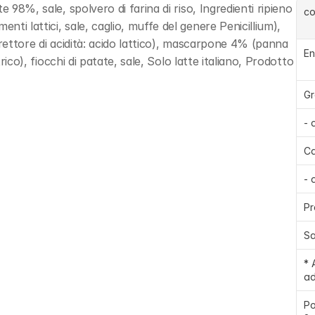
 98%, sale, spolvero di farina di riso, Ingredienti ripieno 
c
i lattici, sale, caglio, muffe del genere Penicillium), 
orrettore di acidità: acido lattico), mascarpone 4% (panna 
En
rico), fiocchi di patate, sale, Solo latte italiano, Prodotto 
Gr
- 
Ca
- 
Pr
Sa
* 
ad
Po