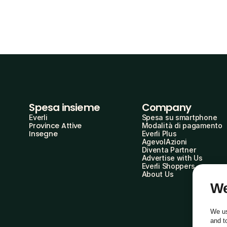
Spesa insieme
Company
Everli
Spesa su smartphone
Province Attive
Modalità di pagamento
Insegne
Everli Plus
AgevolAzioni
Diventa Partner
Advertise with Us
Everli Shoppers
About Us
We
We us
and t