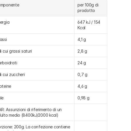
omponente
per 100g di 
prodotto
ergia
647 kJ / 154 
Kcal
assi
4,1 g
di cui grassi saturi
2,8 g
rboidrati
24 g
di cui zuccheri
0,7 g
oteine
4,6 g
le
0,98 g
AR: Assunzioni di riferimento di un 
ulto medio (8400kJ/2000 kcal)
rzione: 200g. La confezione contiene 