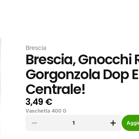
Brescia
Brescia, Gnocchi R
Gorgonzola Dop E
Centrale!
3,49 €
Vaschetta 400 G
1
Aggiu