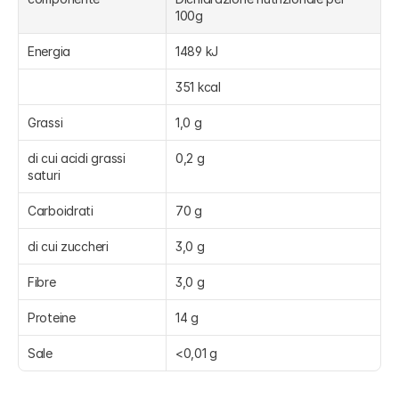
100g
Energia
1489 kJ
351 kcal
Grassi
1,0 g
di cui acidi grassi 
0,2 g
saturi
Carboidrati
70 g
di cui zuccheri
3,0 g
Fibre
3,0 g
Proteine
14 g
Sale
<0,01 g