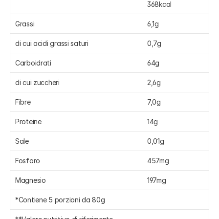
368kcal
Grassi
6,1g
di cui acidi grassi saturi
0,7g
Carboidrati
64g
di cui zuccheri
2,6g
Fibre
7,0g
Proteine
14g
Sale
0,01g
Fosforo
457mg
Magnesio
197mg
*Contiene 5 porzioni da 80g