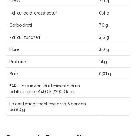
Grassi
2,0 g
- di cui acidi grassi saturi
0,4 g
Carboidrati
70 g
- di cui zuccheri
3,5 g
Fibre
3,0 g
Proteine
14 g
Sale
0,01 g
*AR = assunzioni di riferimento di un 
adulto medio (8400 kJ/2000 kcal)
La confezione contiene circa 6 porzioni 
da 80 g