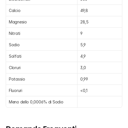
Calcio
49,8
Magnesio
28,5
Nitrati
9
Sodio
5,9
Solfati
4,9
Cloruri
3,0
Potassio
0,99
Fluoruri
<0,1
Meno dello 0,0006% di Sodio