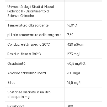
Università degli Studi di Napoli 
Federico II - Dipartimento di 
Scienze Chimiche
Temperatura alla sorgente
16,0°C
pH alla temperatura della sorgente
7,60
Conduc. elettr. spec. a 20°C
420 µS/cm
Residuo fisso a 180°C
273 mg/l
Ossidabilità
<0,5 mg/l O₂
Anidride carbonica libera
<10 mg/l
Silice
16,5 mg/l
Sostanze disciolte in un litro 
d'acqua in mg:
Bicarbonati
300