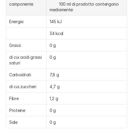
componente
	100 ml di prodotto contengono 
mediamente:
Energia
145 kJ
34 kcal
Grassi
0 g
di cui acidi grassi 
0 g
saturi
Carboidrati
7,8 g
di cui zuccheri
4,7 g
Fibre
1,2 g
Proteine
0 g
Sale
0 g