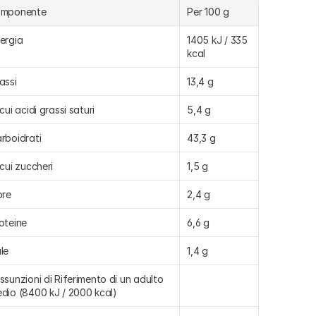
omponente
Per 100 g
ergia
1405 kJ / 335 
kcal
assi
13,4 g
 cui acidi grassi saturi
5,4 g
rboidrati
43,3 g
 cui zuccheri
1,5 g
bre
2,4 g
oteine
6,6 g
le
1,4 g
ssunzioni di Riferimento di un adulto 
dio (8400 kJ / 2000 kcal)