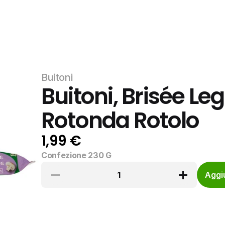
Buitoni
Buitoni, Brisée Le
Rotonda Rotolo
1,99 €
Confezione 230 G
1
Aggiu