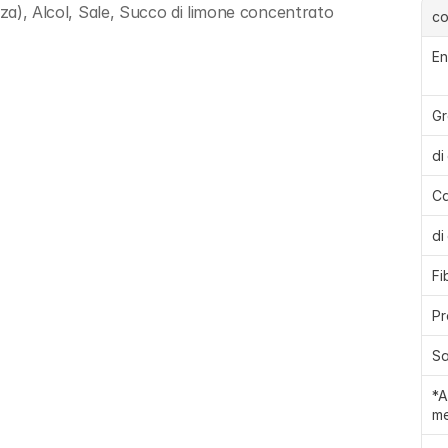
lza), Alcol, Sale, Succo di limone concentrato
c
En
Gr
di
Ca
di
Fi
Pr
Sa
*A
me