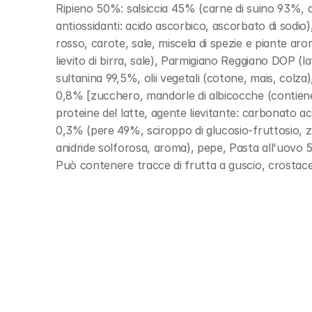
Ripieno 50%: salsiccia 45% (carne di suino 93%, acq
antiossidanti: acido ascorbico, ascorbato di sodio
rosso, carote, sale, miscela di spezie e piante aro
lievito di birra, sale), Parmigiano Reggiano DOP (l
sultanina 99,5%, olii vegetali (cotone, mais, colza)
0,8% [zucchero, mandorle di albicocche (contiene s
proteine del latte, agente lievitante: carbonato a
0,3% (pere 49%, sciroppo di glucosio-fruttosio, zuc
anidride solforosa, aroma), pepe, Pasta all'uovo
Può contenere tracce di frutta a guscio, crostace