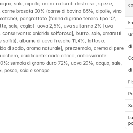
ua, sale, cipolla, aromi naturali, destrosio, spezie, 
c
), carne brasata 30% (carne di bovino 85%, cipolle, vino 
matiche), pangrattato (farina di grano tenero tipo '0', 
En
atte, sale, caglio), uova 2,5%, uva sultanina 2% [uva 
, conservante: anidride solforosa], burro, sale, amaretti 
Gr
olfiti), albume di uova fresche 11,4%, lattosio, 
di
cido di sodio, aroma naturale], prezzemolo, crema di pere 
chero, acidificante: acido citrico, antiossidante: 
Ca
 50%: semola di grano duro 72%, uova 20%, acqua, sale, 
i, pesce, soia e senape
di
Fi
Pr
Sa
La
po