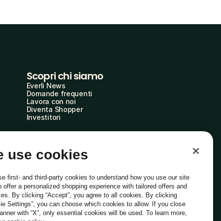
Scopri chi siamo
Everli News
Domande frequenti
Lavora con noi
Diventa Shopper
Investitori
 use cookies
e first- and third-party cookies to understand how you use our site
o offer a personalized shopping experience with tailored offers and
ces. By clicking “Accept”, you agree to all cookies. By clicking
ie Settings”, you can choose which cookies to allow. If you close
Italiano
banner with “X”, only essential cookies will be used. To learn more,