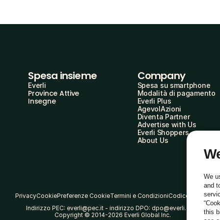
Spesa insieme
Company
Everli
Spesa su smartphone
Province Attive
Modalità di pagamento
Insegne
Everli Plus
AgevolAzioni
Diventa Partner
Advertise with Us
Everli Shoppers
About Us
We
We us
and t
servi
Privacy
Cookie
Preferenze Cookie
Termini e Condizioni
Codice Etico
“Cook
Indirizzo PEC: everli@pec.it - indirizzo DPO: dpo@everli.com
this 
Copyright © 2014-2026 Everli Global Inc.