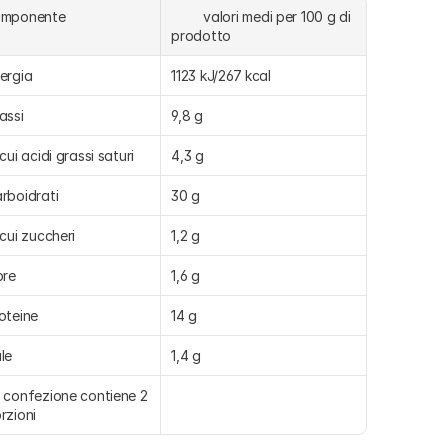
omponente
	valori medi per 100 g di 
prodotto
ergia
1123 kJ/267 kcal
assi
9,8 g
 cui acidi grassi saturi
4,3 g
rboidrati
30 g
 cui zuccheri
1,2 g
bre
1,6 g
oteine
14 g
le
1,4 g
 confezione contiene 2 
rzioni