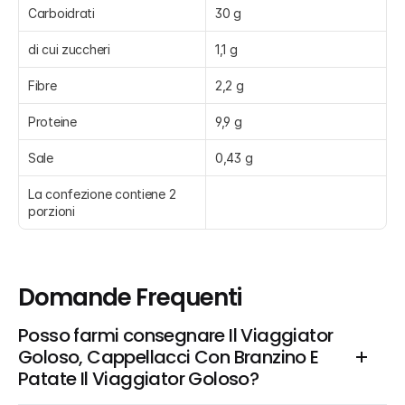
Carboidrati
30 g
di cui zuccheri
1,1 g
Fibre
2,2 g
Proteine
9,9 g
Sale
0,43 g
La confezione contiene 2 
porzioni
Domande Frequenti
Posso farmi consegnare Il Viaggiator 
Goloso, Cappellacci Con Branzino E 
Patate Il Viaggiator Goloso?