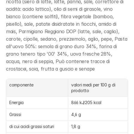
ricotta (siero di latte, latte, panna, sale, correttore di 
acidità: acido lattico), olio di semi di girasole, vino 
bianco (contiene solfiti), fibra vegetale (bamboo, 
pisello), sale, patate disidratate in fiocchi, amido di 
mais, Parmigiano Reggiano DOP (latte, sale, caglio), 
carote, cipolle, sedano, prezzemolo, aglio, pepe, Pasta 
all'uovo 50%: semola di grano duro 34%, farina di 
grano tenero tipo '00' 34%, uova fresche 28%, 
acqua, nero di seppia, Può contenere tracce di 
crostacei, soia, frutta a guscio e senape
componente
valori medi per 100 g di 
prodotto
Energia
866 kJ/205 kcal
Grassi
4,6 g
di cui acidi grassi saturi
1,8 g