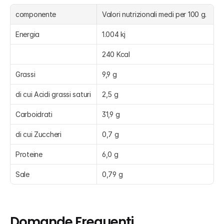
componente
Valori nutrizionali medi per 100 g.
Energia
1.004 kj
240 Kcal
Grassi
9,9 g
di cui Acidi grassi saturi
2,5 g
Carboidrati
31,9 g
di cui Zuccheri
0,7 g
Proteine
6,0 g
Sale
0,79 g
Domande Frequenti