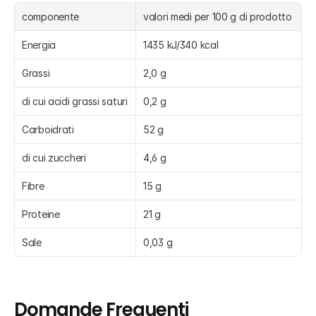
componente
valori medi per 100 g di prodotto
Energia
1435 kJ/340 kcal
Grassi
2,0 g
di cui acidi grassi saturi
0,2 g
Carboidrati
52 g
di cui zuccheri
4,6 g
Fibre
15 g
Proteine
21 g
Sale
0,03 g
Domande Frequenti