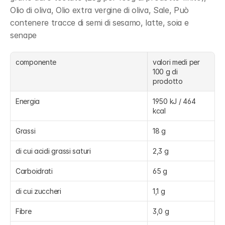
Olio di oliva, Olio extra vergine di oliva, Sale, Può 
contenere tracce di semi di sesamo, latte, soia e 
senape
componente
valori medi per 
100 g di 
prodotto
Energia
1950 kJ / 464 
kcal
Grassi
18 g
di cui acidi grassi saturi
2,3 g
Carboidrati
65 g
di cui zuccheri
1,1 g
Fibre
3,0 g