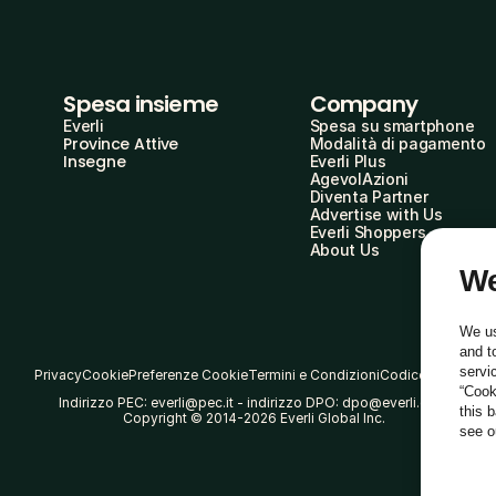
Spesa insieme
Company
Everli
Spesa su smartphone
Province Attive
Modalità di pagamento
Insegne
Everli Plus
AgevolAzioni
Diventa Partner
Advertise with Us
Everli Shoppers
About Us
We
We us
and t
servi
Privacy
Cookie
Preferenze Cookie
Termini e Condizioni
Codice Etico
“Cook
Indirizzo PEC: everli@pec.it - indirizzo DPO: dpo@everli.com
this 
Copyright © 2014-2026 Everli Global Inc.
see 