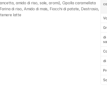
etta, amido di riso, sale, aromi), Cipolla caramellata 
c
arina di riso, Amido di mais, Fiocchi di patate, Destrosio, 
tenere latte
Va
Gr
di
sa
Ca
di
Pr
Sa