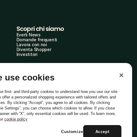
Scopri chi siamo
Everli News
Domande frequenti
Lavora con noi
Diventa Shopper
Investitori
 use cookies
e first- and third-party cookies to understand how you use our site
o offer a personalized shopping experience with tailored offers and
ces. By clicking “Accept”, you agree to all cookies. By clicking
ie Settings”, you can choose which cookies to allow. If you close
Italiano
banner with “X”, only essential cookies will be used. To learn more,
our
cookie policy
Customize
Accept