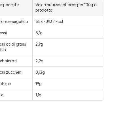
omponente
Valori nutrizionali medi per 100g di 
prodotto:
lore energetico
553 kJ/132 kcal
assi
5,1g
 cui acidi grassi 
2,9g
turi
rboidrati
2,2g
 cui zuccheri
0,13g
oteine
19g
le
1,1g