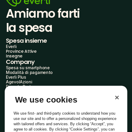
Amiamo farti
la spesa
Spesa insieme
Everli
Province Attive
Insegne
Company
Spesa su smartphone
Modalità di pagamento
Everli Plus
AgevolAzioni
Diventa Partner
Advertise with Us
Everli Shoppers
We use cookies
About Us
Scopri chi siamo
Everli News
We use first- and third-party cookies to understand how you
Domande frequenti
use our site and to offer a personalized shopping experience
Lavora con noi
with tailored offers and services. By clicking “Accept”, you
Diventa Shopper
agree to all cookies. By clicking “Cookie Settings”, you can
Investitori