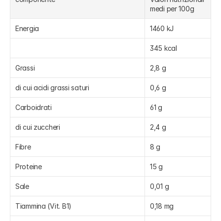
medi per 100g
Energia
1460 kJ
345 kcal
Grassi
2,8 g
di cui acidi grassi saturi
0,6 g
Carboidrati
61 g
di cui zuccheri
2,4 g
Fibre
8 g
Proteine
15 g
Sale
0,01 g
Tiammina (Vit. B1)
0,18 mg