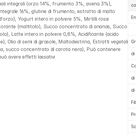
reali integrali (orzo 14%, frumento 3%, avena 3%), 
c
ntegrale 16%, glutine di frumento, estratto di malto 
En
'orzo), Yogurt intero in polvere 5%, Mirtilli rossi 
ulcorante (maltitolo), Succo concentrato di ananas, Succo 
lo), Latte intero in polvere 0,8%, Acidificante (acido 
), Olio di semi di girasole, Maltodestrina, Estratti vegetali 
Gr
sa, succo concentrato di carota nera), Può contenere 
di
ò avere effetti lassativi
Ca
di
di
Fi
Pr
Sa