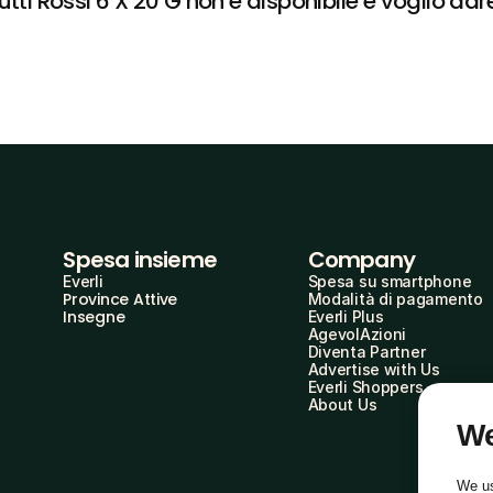
tti Rossi 6 X 20 G non è disponibile e voglio dare
Spesa insieme
Company
Everli
Spesa su smartphone
Province Attive
Modalità di pagamento
Insegne
Everli Plus
AgevolAzioni
Diventa Partner
Advertise with Us
Everli Shoppers
About Us
We
We us