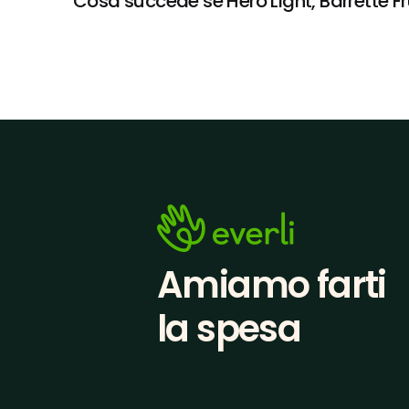
Cosa succede se Hero Light, Barrette Fru
Amiamo farti
la spesa