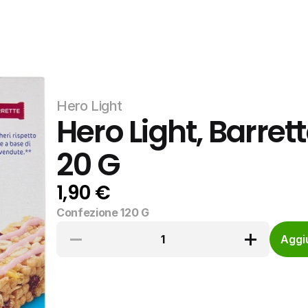
Hero Light
Hero Light, Barrette
20 G
1,90 €
Confezione 120 G
1
Aggiu