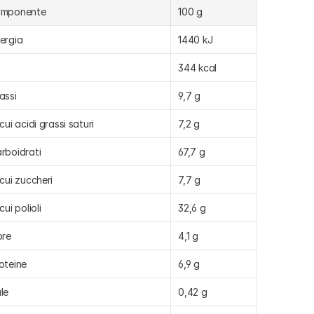
omponente
100 g
ergia
1440 kJ
344 kcal
assi
9,7 g
 cui acidi grassi saturi
7,2 g
rboidrati
67,7 g
 cui zuccheri
7,7 g
 cui polioli
32,6 g
bre
4,1 g
oteine
6,9 g
le
0,42 g