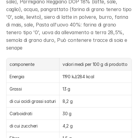
sale), Parmigiano Reggiano DOP 18% (latte, sale, 
caglio), acqua, pangrattato (farina di grano tenero tipo 
'0', sale, lievito), siero di latte in polvere, burro, farina 
di mais, sale, Pasta all'uovo 40%: farina di grano 
tenero tipo '0', uova da allevamento a terra 28,5%, 
semola di grano duro, Può contenere tracce di soia e 
senape
componente
valori medi per 100 g di prodotto
Energia
1190 kJ/284 kcal
Grassi
13 g
di cui acidi grassi saturi
8,2 g
Carboidrati
30 g
di cui zuccheri
4,2 g