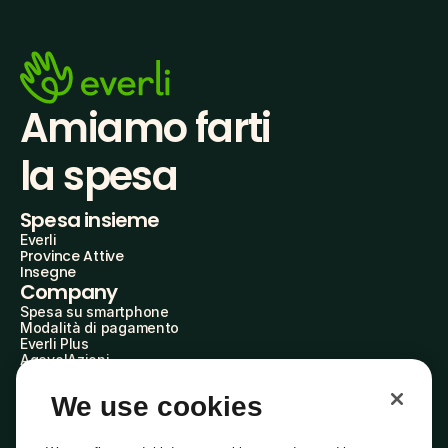
Amiamo farti
la spesa
Spesa insieme
Everli
Province Attive
Insegne
Company
Spesa su smartphone
Modalità di pagamento
Everli Plus
AgevolAzioni
Diventa Partner
Advertise with Us
We use cookies
Everli Shoppers
About Us
Scopri chi siamo