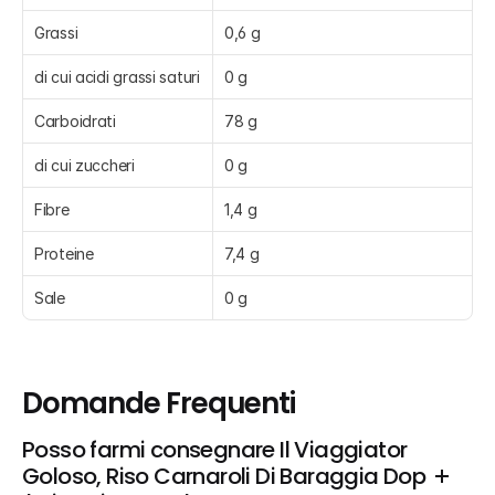
Grassi
0,6 g
di cui acidi grassi saturi
0 g
Carboidrati
78 g
di cui zuccheri
0 g
Fibre
1,4 g
Proteine
7,4 g
Sale
0 g
Domande Frequenti
Posso farmi consegnare Il Viaggiator 
Goloso, Riso Carnaroli Di Baraggia Dop 