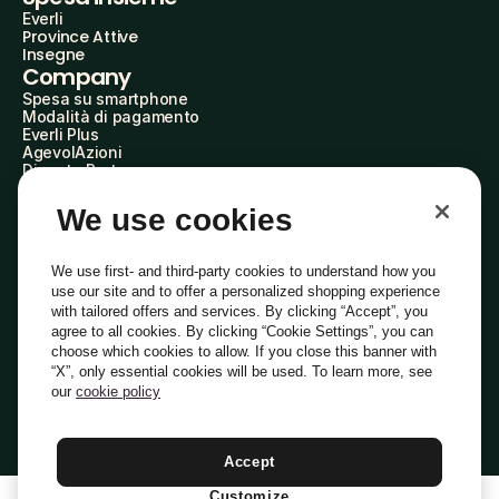
Everli
Province Attive
Insegne
Company
Spesa su smartphone
Modalità di pagamento
Everli Plus
AgevolAzioni
Diventa Partner
Advertise with Us
Everli Shoppers
We use cookies
About Us
Scopri chi siamo
Everli News
We use first- and third-party cookies to understand how you
Domande frequenti
use our site and to offer a personalized shopping experience
Lavora con noi
with tailored offers and services. By clicking “Accept”, you
Diventa Shopper
agree to all cookies. By clicking “Cookie Settings”, you can
Investitori
choose which cookies to allow. If you close this banner with
Privacy
Cookie
Preferenze Cookie
“X”, only essential cookies will be used. To learn more, see
Termini e Condizioni
Codice Etico
our
cookie policy
Indirizzo PEC: everli@pec.it - indirizzo DPO: dpo@everli.com
Copyright © 2014-2026 Everli Global Inc.
Italiano
Accept
Customize