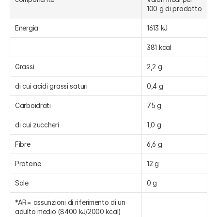
100 g di prodotto
Energia
1613 kJ
381 kcal
Grassi
2,2 g
di cui acidi grassi saturi
0,4 g
Carboidrati
75 g
di cui zuccheri
1,0 g
Fibre
6,6 g
Proteine
12 g
Sale
0 g
*AR= assunzioni di riferimento di un 
adulto medio (8400 kJ/2000 kcal)