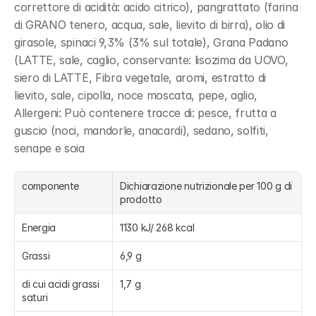
correttore di acidità: acido citrico), pangrattato (farina 
di GRANO tenero, acqua, sale, lievito di birra), olio di 
girasole, spinaci 9,3% (3% sul totale), Grana Padano 
(LATTE, sale, caglio, conservante: lisozima da UOVO, 
siero di LATTE, Fibra vegetale, aromi, estratto di 
lievito, sale, cipolla, noce moscata, pepe, aglio, 
Allergeni: Può contenere tracce di: pesce, frutta a 
guscio (noci, mandorle, anacardi), sedano, solfiti, 
senape e soia
componente
Dichiarazione nutrizionale per 100 g di 
prodotto
Energia
1130 kJ/ 268 kcal
Grassi
6,9 g
di cui acidi grassi 
1,7 g
saturi