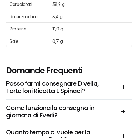
Carboidrati
38,9 g
di cui zuccheri
3,4 g
Proteine
11,0 g
Sale
0,7 g
Domande Frequenti
Posso farmi consegnare Divella, 
Tortelloni Ricotta E Spinaci?
Come funziona la consegna in 
giornata di Everli?
Quanto tempo ci vuole per la 