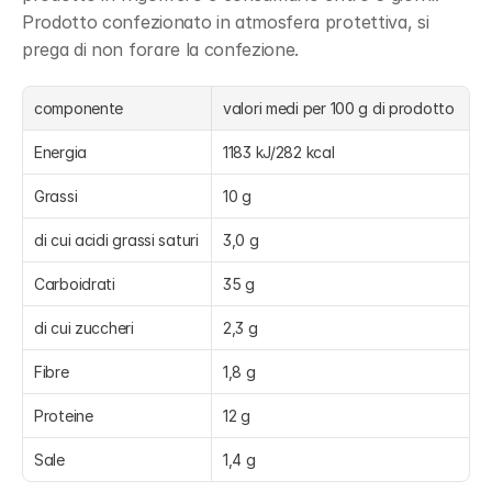
Prodotto confezionato in atmosfera protettiva, si 
prega di non forare la confezione.
componente
valori medi per 100 g di prodotto
Energia
1183 kJ/282 kcal
Grassi
10 g
di cui acidi grassi saturi
3,0 g
Carboidrati
35 g
di cui zuccheri
2,3 g
Fibre
1,8 g
Proteine
12 g
Sale
1,4 g