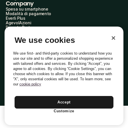
Company
Spesa su smartphone
Modalità di pagamento
Everli Plus
AgevolAzioni
Diventa Partner
Advertise with Us
Everli Shoppers
We use cookies
About Us
Scopri chi siamo
Everli News
We use first- and third-party cookies to understand how you
Domande frequenti
use our site and to offer a personalized shopping experience
Lavora con noi
with tailored offers and services. By clicking “Accept”, you
Diventa Shopper
agree to all cookies. By clicking “Cookie Settings”, you can
Investitori
choose which cookies to allow. If you close this banner with
Privacy
Cookie
Preferenze Cookie
“X”, only essential cookies will be used. To learn more, see
Termini e Condizioni
Codice Etico
our
cookie policy
Indirizzo PEC: everli@pec.it - indirizzo DPO: dpo@everli.com
Copyright © 2014-2026 Everli Global Inc.
Italiano
Accept
Customize
1
Aggiungi Al Carrello