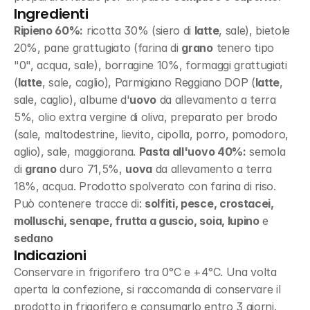
Ingredienti
Ripieno 60%:
 ricotta 30% (siero di 
latte
, sale), bietole 
20%, pane grattugiato (farina di 
grano
 tenero tipo 
"0", acqua, sale), borragine 10%, formaggi grattugiati 
(
latte
, sale, caglio), Parmigiano Reggiano DOP (
latte
, 
sale, caglio), albume d'
uovo
 da allevamento a terra 
5%, olio extra vergine di oliva, preparato per brodo 
(sale, maltodestrine, lievito, cipolla, porro, pomodoro, 
aglio), sale, maggiorana. 
Pasta all'uovo 40%:
 semola 
di 
grano
 duro 71,5%, 
uova
 da allevamento a terra 
18%, acqua. Prodotto spolverato con farina di riso. 
Può contenere tracce di: 
solfiti, pesce, crostacei, 
molluschi, senape, frutta a guscio, soia, lupino
 e 
sedano
Indicazioni
Conservare in frigorifero tra 0°C e +4°C. Una volta 
aperta la confezione, si raccomanda di conservare il 
prodotto in frigorifero e consumarlo entro 3 giorni. 