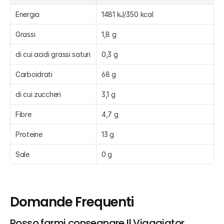
Energia
1481 kJ/350 kcal
Grassi
1,8 g
di cui acidi grassi saturi
0,3 g
Carboidrati
68 g
di cui zuccheri
3,1 g
Fibre
4,7 g
Proteine
13 g
Sale
0 g
Domande Frequenti
Posso farmi consegnare Il Viaggiator 