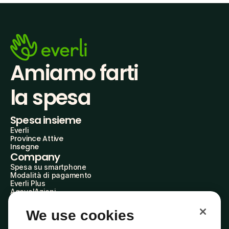
Amiamo farti
la spesa
Spesa insieme
Everli
Province Attive
Insegne
Company
Spesa su smartphone
Modalità di pagamento
Everli Plus
AgevolAzioni
Diventa Partner
Advertise with Us
We use cookies
Everli Shoppers
About Us