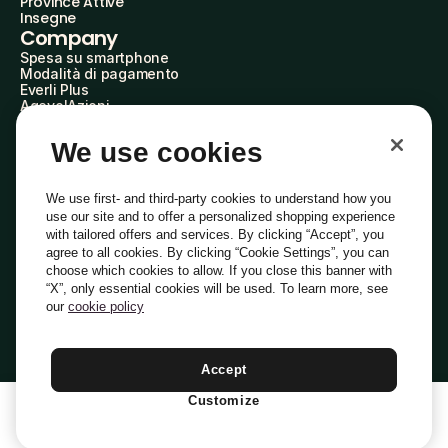
Province Attive
Insegne
Company
Spesa su smartphone
Modalità di pagamento
Everli Plus
AgevolAzioni
Diventa Partner
Advertise with Us
We use cookies
Everli Shoppers
About Us
Scopri chi siamo
We use first- and third-party cookies to understand how you
Everli News
use our site and to offer a personalized shopping experience
Domande frequenti
with tailored offers and services. By clicking “Accept”, you
Lavora con noi
agree to all cookies. By clicking “Cookie Settings”, you can
Diventa Shopper
choose which cookies to allow. If you close this banner with
Investitori
“X”, only essential cookies will be used. To learn more, see
Privacy
Cookie
Preferenze Cookie
Termini e Condizioni
Codice Etico
our
cookie policy
Copyright © 2014-2026 Everli Global Inc.
Italiano
Accept
Customize
1
Aggiungi Al Carrello