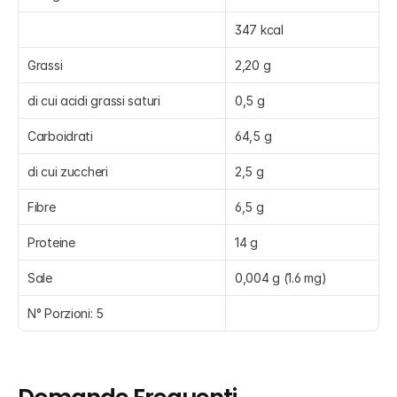
347 kcal
Grassi
2,20 g
di cui acidi grassi saturi
0,5 g
Carboidrati
64,5 g
di cui zuccheri
2,5 g
Fibre
6,5 g
Proteine
14 g
Sale
0,004 g (1.6 mg)
N° Porzioni: 5