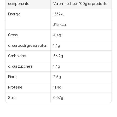
componente
Valori medi per 100g di prodotto
Energia
1332kJ
315 kcal
Grassi
4,4g
di cui acidi grassi saturi
1,4g
Carboidrati
56,2g
di cui zuccheri
1,4g
Fibre
2,5g
Proteine
11,4g
Sale
0,07g