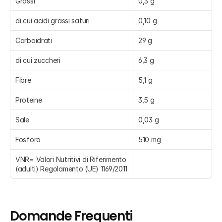
Grassi
0,3 g
di cui acidi grassi saturi
0,10 g
Carboidrati
29 g
di cui zuccheri
6,3 g
Fibre
5,1 g
Proteine
3,5 g
Sale
0,03 g
Fosforo
510 mg
VNR= Valori Nutritivi di Riferimento 
(adulti) Regolamento (UE) 1169/2011
Domande Frequenti