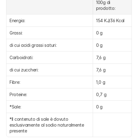
100g di 
prodotto:
Energia:
154 KJ/36 Kcal
Grassi:
0 g
di cui acidi grassi saturi:
0 g
Carboidrati:
7,6 g
di cui zuccheri:
7,6 g
Fibre:
1,0 g
Proteine:
0,7 g
*Sale:
0 g
*Il contenuto di sale è dovuto 
esclusivamente al sodio naturalmente 
presente