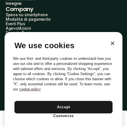
Insegne
Company
Spesa su smartphone
Modalità di pagamento
Everli Plus
AgevolAzioni
Diventa Partner
Advertise with Us
Everli Shoppers
We use cookies
About Us
Scopri chi siamo
Everli News
We use first- and third-party cookies to understand how you
Domande frequenti
use our site and to offer a personalized shopping experience
Lavora con noi
with tailored offers and services. By clicking “Accept”, you
Diventa Shopper
agree to all cookies. By clicking “Cookie Settings”, you can
Investitori
choose which cookies to allow. If you close this banner with
Privacy
Cookie
Preferenze Cookie
“X”, only essential cookies will be used. To learn more, see
Termini e Condizioni
Codice Etico
our
cookie policy
Indirizzo PEC: everli@pec.it - indirizzo DPO: dpo@everli.com
Copyright © 2014-2026 Everli Global Inc.
Italiano
Accept
Customize
1
Aggiungi Al Carrello