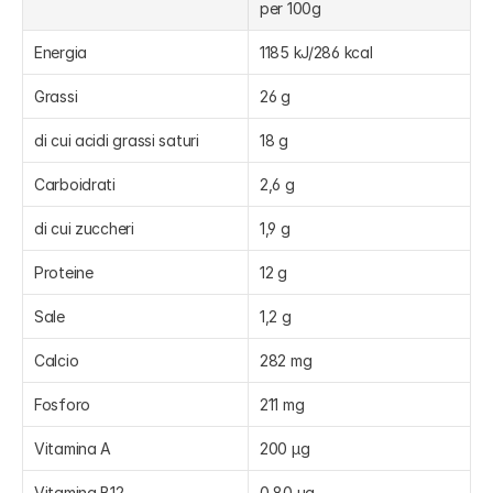
per 100g
Energia
1185 kJ/286 kcal
Grassi
26 g
di cui acidi grassi saturi
18 g
Carboidrati
2,6 g
di cui zuccheri
1,9 g
Proteine
12 g
Sale
1,2 g
Calcio
282 mg
Fosforo
211 mg
Vitamina A
200 µg
Vitamina B12
0,80 µg