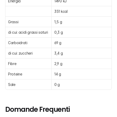
Energia
1490 kJ
351 kcal
Grassi
1,5 g
di cui: acidi grassi saturi
0,3 g
Carboidrati
69 g
di cui: zuccheri
3,4 g
Fibre
2,9 g
Proteine
14 g
Sale
0 g
Domande Frequenti