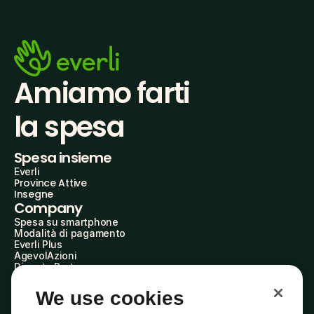
Amiamo farti
la spesa
Spesa insieme
Everli
Province Attive
Insegne
Company
Spesa su smartphone
Modalità di pagamento
Everli Plus
AgevolAzioni
Diventa Partner
Advertise with Us
Everli Shoppers
We use cookies
About Us