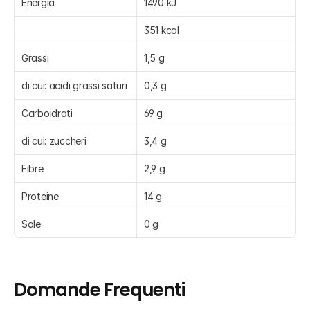
Energia
1490 kJ
351 kcal
Grassi
1,5 g
di cui: acidi grassi saturi
0,3 g
Carboidrati
69 g
di cui: zuccheri
3,4 g
Fibre
2,9 g
Proteine
14 g
Sale
0 g
Domande Frequenti