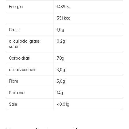
Energia
1489 kJ
351 kcal
Grassi
1,0g
di cui acidi grassi 
0,2g
saturi
Carboidrati
70g
di cui zuccheri
3,0g
Fibre
3,0g
Proteine
14g
Sale
<0,01g