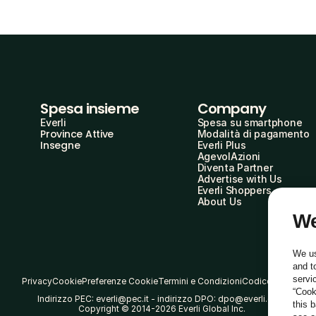
Spesa insieme
Company
Everli
Spesa su smartphone
Province Attive
Modalità di pagamento
Insegne
Everli Plus
AgevolAzioni
Diventa Partner
Advertise with Us
Everli Shoppers
About Us
We
We us
and t
servi
Privacy
Cookie
Preferenze Cookie
Termini e Condizioni
Codice Etico
“Cook
Indirizzo PEC: everli@pec.it - indirizzo DPO: dpo@everli.com
this 
Copyright © 2014-2026 Everli Global Inc.