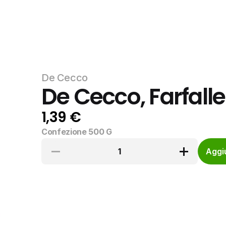
De Cecco
De Cecco, Farfall
1,39 €
Confezione 500 G
1
Aggiu