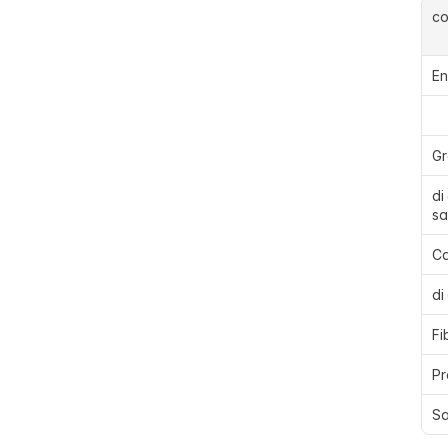
c
En
Gr
di
sa
Ca
di
Fi
Pr
Sa