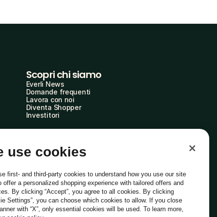
Scopri chi siamo
Everli News
Domande frequenti
Lavora con noi
Diventa Shopper
Investitori
 use cookies
e first- and third-party cookies to understand how you use our site
o offer a personalized shopping experience with tailored offers and
ces. By clicking “Accept”, you agree to all cookies. By clicking
ie Settings”, you can choose which cookies to allow. If you close
Italiano
banner with “X”, only essential cookies will be used. To learn more,