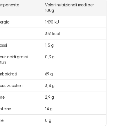
omponente
Valori nutrizionali medi per 
100g
ergia
1490 kJ
351 kcal
assi
1,5 g
 cui: acidi grassi 
0,3 g
turi
rboidrati
69 g
 cui: zuccheri
3,4 g
bre
2,9 g
oteine
14 g
le
0 g