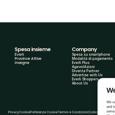
Spesa insieme
Company
Everli
Spesa su smartphone
Province Attive
Modalità di pagamento
Insegne
Everli Plus
AgevolAzioni
Diventa Partner
Advertise with Us
Everli Shoppers
About Us
We
We us
and t
servi
Privacy
Cookie
Preferenze Cookie
Termini e Condizioni
Codice Etico