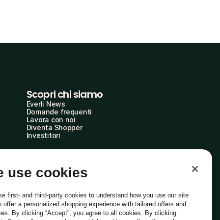
Scopri chi siamo
Everli News
Domande frequenti
Lavora con noi
Diventa Shopper
Investitori
 use cookies
e first- and third-party cookies to understand how you use our site
o offer a personalized shopping experience with tailored offers and
ces. By clicking “Accept”, you agree to all cookies. By clicking