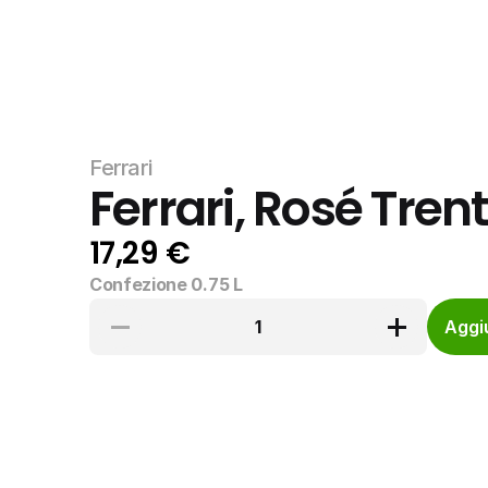
Ferrari
Ferrari, Rosé Tren
17,29 €
Confezione 0.75 L
1
Aggiu