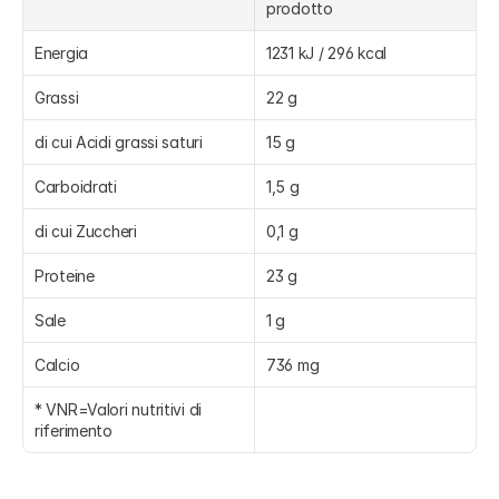
prodotto
Energia
1231 kJ / 296 kcal
Grassi
22 g
di cui Acidi grassi saturi
15 g
Carboidrati
1,5 g
di cui Zuccheri
0,1 g
Proteine
23 g
Sale
1 g
Calcio
736 mg
* VNR=Valori nutritivi di 
riferimento