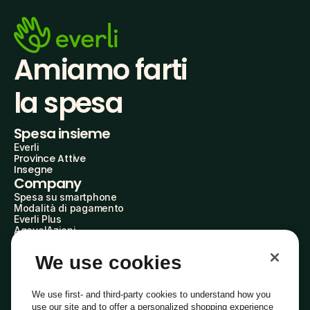
Amiamo farti
la spesa
Spesa insieme
Everli
Province Attive
Insegne
Company
Spesa su smartphone
Modalità di pagamento
Everli Plus
AgevolAzioni
Diventa Partner
Advertise with Us
We use cookies
Everli Shoppers
About Us
Scopri chi siamo
We use first- and third-party cookies to understand how you
Everli News
use our site and to offer a personalized shopping experience