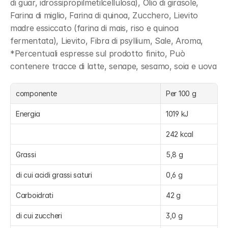
di guar, idrossipropilmetilcellulosa), Olio di girasole, 
Farina di miglio, Farina di quinoa, Zucchero, Lievito 
madre essiccato (farina di mais, riso e quinoa 
fermentata), Lievito, Fibra di psyllium, Sale, Aroma, 
*Percentuali espresse sul prodotto finito, Può 
contenere tracce di latte, senape, sesamo, soia e uova
componente
Per 100 g
Energia
1019 kJ
242 kcal
Grassi
5,8 g
di cui acidi grassi saturi
0,6 g
Carboidrati
42 g
di cui zuccheri
3,0 g