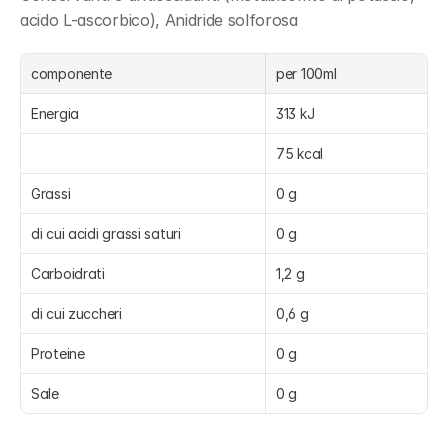
acido L-ascorbico), Anidride solforosa
componente
per 100ml
Energia
313 kJ
75 kcal
Grassi
0 g
di cui acidi grassi saturi
0 g
Carboidrati
1,2 g
di cui zuccheri
0,6 g
Proteine
0 g
Sale
0 g