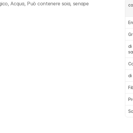
gico, Acqua, Può contenere soia, senape
c
En
Gr
di
sa
Ca
di
Fi
Pr
Sa