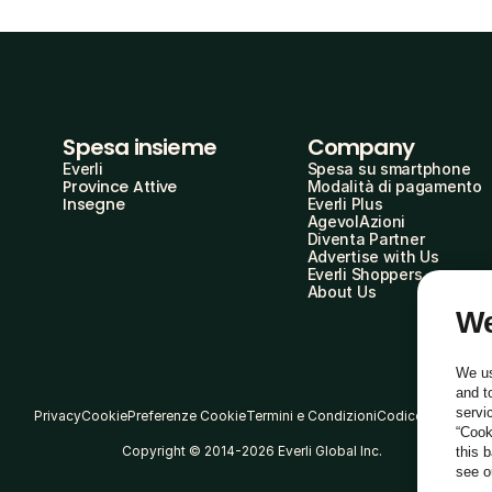
Spesa insieme
Company
Everli
Spesa su smartphone
Province Attive
Modalità di pagamento
Insegne
Everli Plus
AgevolAzioni
Diventa Partner
Advertise with Us
Everli Shoppers
About Us
We
We us
and t
servi
Privacy
Cookie
Preferenze Cookie
Termini e Condizioni
Codice Etico
“Cook
Copyright © 2014-2026 Everli Global Inc.
this 
see 