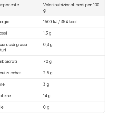
omponente
Valori nutrizionali medi per: 100 
g
ergia
1500 kJ / 354 kcal
assi
1,3 g
 cui acidi grassi 
0,3 g
turi
rboidrati
70 g
 cui zuccheri
2,5 g
bre
3 g
oteine
14 g
le
0 g