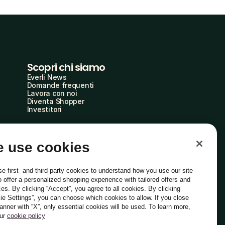
Scopri chi siamo
Everli News
Domande frequenti
Lavora con noi
Diventa Shopper
Investitori
 use cookies
e first- and third-party cookies to understand how you use our site
o offer a personalized shopping experience with tailored offers and
ces. By clicking “Accept”, you agree to all cookies. By clicking
ie Settings”, you can choose which cookies to allow. If you close
Italiano
banner with “X”, only essential cookies will be used. To learn more,
our
cookie policy