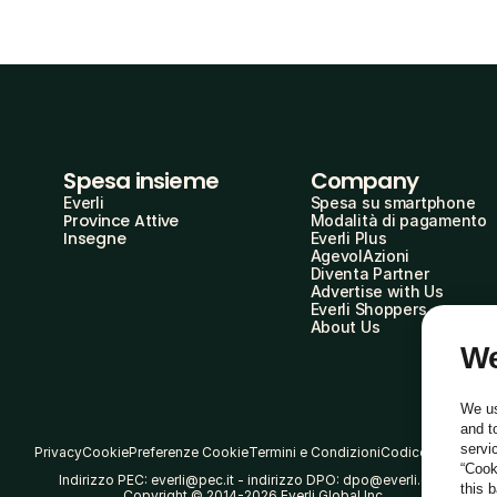
Spesa insieme
Company
Everli
Spesa su smartphone
Province Attive
Modalità di pagamento
Insegne
Everli Plus
AgevolAzioni
Diventa Partner
Advertise with Us
Everli Shoppers
About Us
We
We us
and t
servi
Privacy
Cookie
Preferenze Cookie
Termini e Condizioni
Codice Etico
“Cook
Indirizzo PEC: everli@pec.it - indirizzo DPO: dpo@everli.com
this 
Copyright © 2014-2026 Everli Global Inc.