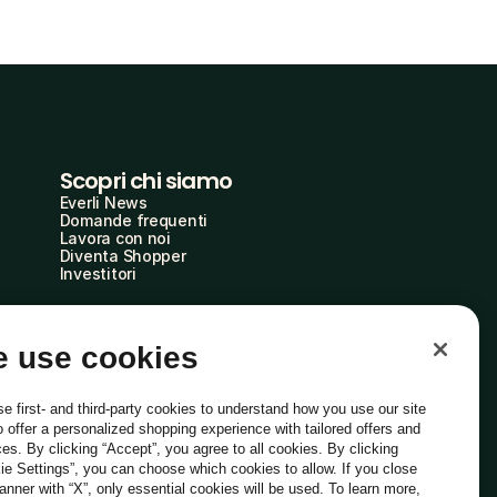
Scopri chi siamo
Everli News
Domande frequenti
Lavora con noi
Diventa Shopper
Investitori
 use cookies
e first- and third-party cookies to understand how you use our site
o offer a personalized shopping experience with tailored offers and
ces. By clicking “Accept”, you agree to all cookies. By clicking
ie Settings”, you can choose which cookies to allow. If you close
Italiano
banner with “X”, only essential cookies will be used. To learn more,