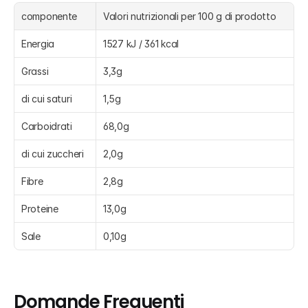
componente
Valori nutrizionali per 100 g di prodotto
Energia
1527 kJ / 361 kcal
Grassi
3,3g
di cui saturi
1,5g
Carboidrati
68,0g
di cui zuccheri
2,0g
Fibre
2,8g
Proteine
13,0g
Sale
0,10g
Domande Frequenti