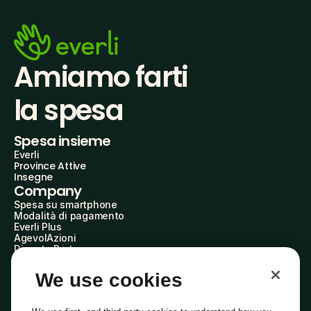
Amiamo farti
la spesa
Spesa insieme
Everli
Province Attive
Insegne
Company
Spesa su smartphone
Modalità di pagamento
Everli Plus
AgevolAzioni
Diventa Partner
Advertise with Us
Everli Shoppers
We use cookies
About Us
Scopri chi siamo
Everli News