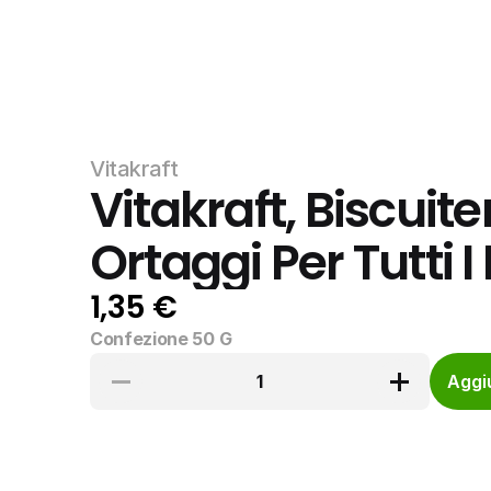
Vitakraft
Vitakraft, Biscuiter
Ortaggi Per Tutti I
1,35 €
Confezione 50 G
1
Aggiu