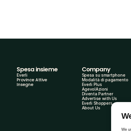
Spesa insieme
Company
Everli
Spesa su smartphone
Province Attive
Modalità di pagamento
Insegne
Everli Plus
AgevolAzioni
Diventa Partner
Advertise with Us
Everli Shoppers
About Us
We
We us