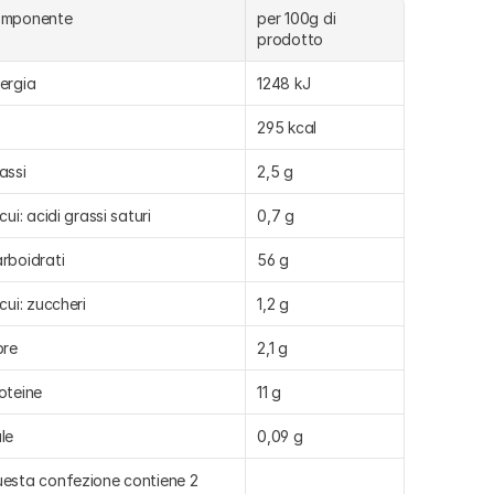
omponente
per 100g di 
prodotto
ergia
1248 kJ
295 kcal
assi
2,5 g
 cui: acidi grassi saturi
0,7 g
rboidrati
56 g
 cui: zuccheri
1,2 g
bre
2,1 g
oteine
11 g
le
0,09 g
esta confezione contiene 2 