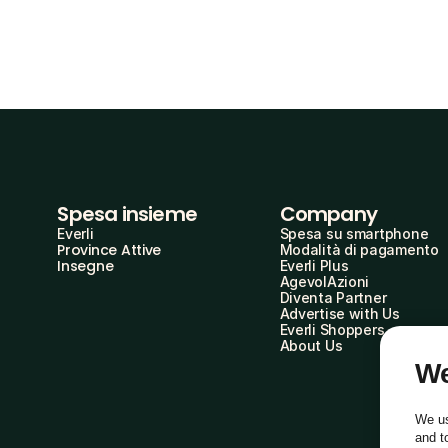
Spesa insieme
Company
Everli
Spesa su smartphone
Province Attive
Modalità di pagamento
Insegne
Everli Plus
AgevolAzioni
Diventa Partner
Advertise with Us
Everli Shoppers
About Us
We
We us
and t