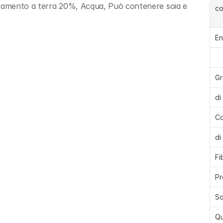
vamento a terra 20%, Acqua, Può contenere soia e 
c
En
Gr
di
Ca
di
Fi
Pr
Sa
Qu