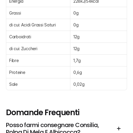
Energia
228kJ/54kcal
Grassi
0g
di cui: Acidi Grassi Saturi
0g
Carboidrati
12g
di cui: Zuccheri
12g
Fibre
1,7g
Proteine
0,6g
Sale
0,02g
Domande Frequenti
Posso farmi consegnare Consilia, 
Polpa Di Mela E Albicocca?