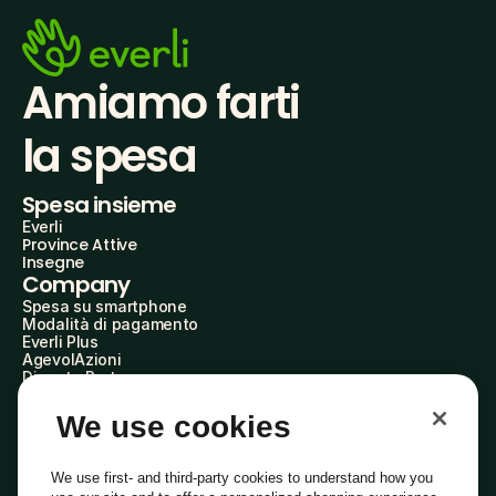
Amiamo farti
la spesa
Spesa insieme
Everli
Province Attive
Insegne
Company
Spesa su smartphone
Modalità di pagamento
Everli Plus
AgevolAzioni
Diventa Partner
Advertise with Us
Everli Shoppers
We use cookies
About Us
Scopri chi siamo
Everli News
We use first- and third-party cookies to understand how you
Domande frequenti