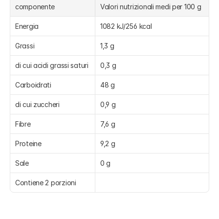
componente
Valori nutrizionali medi per 100 g
Energia
1082 kJ/256 kcal
Grassi
1,3 g
di cui acidi grassi saturi
0,3 g
Carboidrati
48 g
di cui zuccheri
0,9 g
Fibre
7,6 g
Proteine
9,2 g
Sale
0 g
Contiene 2 porzioni