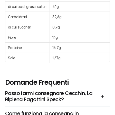
di cui acidi grassi saturi
5,1g
Carboidrati
32,6g
di cui zuccheri
0,7g
Fibre
1,1g
Proteine
16,7g
Sale
1,67g
Domande Frequenti
Posso farmi consegnare Cecchin, La 
Ripiena Fagottini Speck?
Come funziona la consegna in 