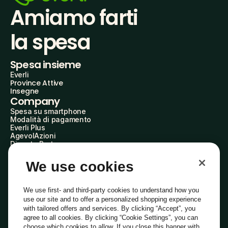
Amiamo farti
la spesa
Spesa insieme
Everli
Province Attive
Insegne
Company
Spesa su smartphone
Modalità di pagamento
Everli Plus
AgevolAzioni
Diventa Partner
Advertise with Us
Everli Shoppers
We use cookies
About Us
Scopri chi siamo
Everli News
We use first- and third-party cookies to understand how you
Domande frequenti
use our site and to offer a personalized shopping experience
Lavora con noi
with tailored offers and services. By clicking “Accept”, you
Diventa Shopper
agree to all cookies. By clicking “Cookie Settings”, you can
Investitori
choose which cookies to allow. If you close this banner with