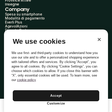
Province Attive
Insegne
Company
Spesa su smartphone
Modalità di pagamento
Everli Plus
AgevolAzioni
Diventa Partner
Advertise with Us
Everli Shoppers
We use cookies
About Us
Scopri chi siamo
Everli News
We use first- and third-party cookies to understand how you
Domande frequenti
use our site and to offer a personalized shopping experience
Lavora con noi
with tailored offers and services. By clicking “Accept”, you
Diventa Shopper
agree to all cookies. By clicking “Cookie Settings”, you can
Investitori
choose which cookies to allow. If you close this banner with
Privacy
Cookie
Preferenze Cookie
“X”, only essential cookies will be used. To learn more, see
Termini e Condizioni
Codice Etico
our
cookie policy
Indirizzo PEC: everli@pec.it - indirizzo DPO: dpo@everli.com
Copyright © 2014-2026 Everli Global Inc.
Italiano
Accept
Customize
1
Aggiungi Al Carrello