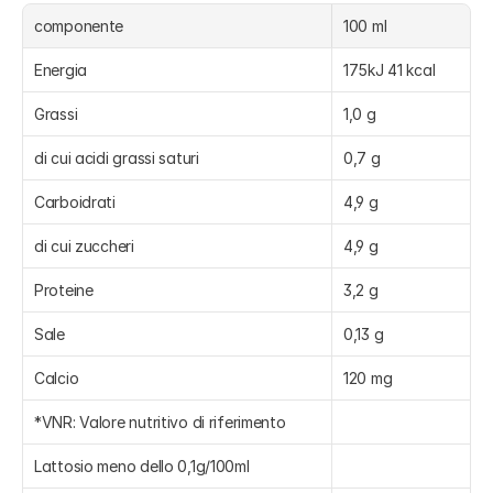
componente
100 ml
Energia
175kJ 41 kcal
Grassi
1,0 g
di cui acidi grassi saturi
0,7 g
Carboidrati
4,9 g
di cui zuccheri
4,9 g
Proteine
3,2 g
Sale
0,13 g
Calcio
120 mg
*VNR: Valore nutritivo di riferimento
Lattosio meno dello 0,1g/100ml