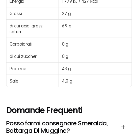
Energia
1.779 kJ / 427 kcal
Grassi
27 g
di cui acidi grassi 
6,9 g
saturi
Carboidrati
0 g
di cui zuccheri
0 g
Proteine
43 g
Sale
4,0 g
Domande Frequenti
Posso farmi consegnare Smeralda, 
Bottarga Di Muggine?