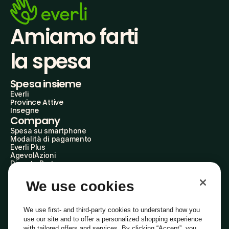
Amiamo farti
la spesa
Spesa insieme
Everli
Province Attive
Insegne
Company
Spesa su smartphone
Modalità di pagamento
Everli Plus
AgevolAzioni
Diventa Partner
Advertise with Us
Everli Shoppers
We use cookies
About Us
Scopri chi siamo
Everli News
We use first- and third-party cookies to understand how you
Domande frequenti
use our site and to offer a personalized shopping experience
Lavora con noi
with tailored offers and services. By clicking “Accept”, you