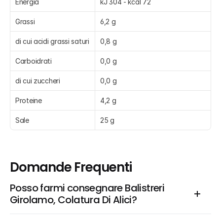
Energia
kJ 304 - kcal 72
Grassi
6,2 g
di cui acidi grassi saturi
0,8 g
Carboidrati
0,0 g
di cui zuccheri
0,0 g
Proteine
4,2 g
Sale
25 g
Domande Frequenti
Posso farmi consegnare Balistreri 
Girolamo, Colatura Di Alici?