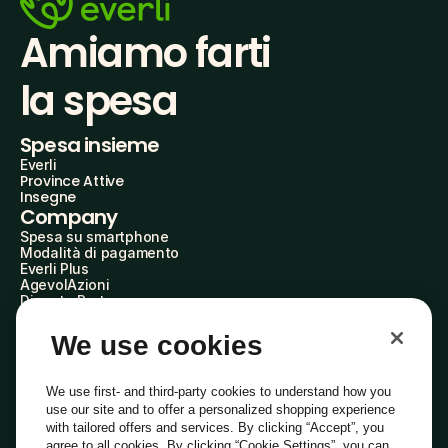
Amiamo farti
la spesa
Spesa insieme
Everli
Province Attive
Insegne
Company
Spesa su smartphone
Modalità di pagamento
Everli Plus
AgevolAzioni
Diventa Partner
Advertise with Us
Everli Shoppers
We use cookies
About Us
Scopri chi siamo
Everli News
We use first- and third-party cookies to understand how you
Domande frequenti
use our site and to offer a personalized shopping experience
Lavora con noi
with tailored offers and services. By clicking “Accept”, you
Diventa Shopper
agree to all cookies. By clicking “Cookie Settings”, you can